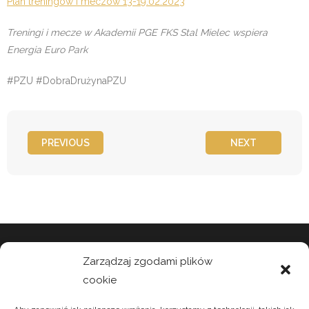
Plan treningów i meczów 13-19.02.2023
Treningi i mecze w Akademii PGE FKS Stal Mielec wspiera
Energia Euro Park
#PZU #DobraDrużynaPZU
PREVIOUS
NEXT
Zarządzaj zgodami plików
cookie