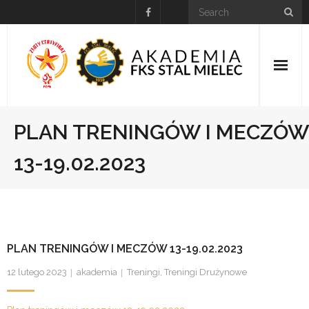
Skip
to
content
HOME
PLAN TRENINGÓW I MECZÓW
Kalendarz wydarzeń
13-19.02.2023
Drużyny/Trenerzy
NABÓR
PLAN TRENINGÓW I MECZÓW 13-19.02.2023
Do Pobrania
12 lutego 2023
akademia
Treningi
,
Treningi Drużynowe
Kontakt