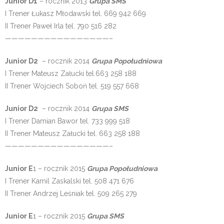
Junior D1
– rocznik 2013
Grupa SMS
I Trener Łukasz Młodawski tel. 669 942 669
II Trener Paweł Irla tel. 790 516 282
————————————————–
Junior D2
– rocznik 2014
Grupa Popołudniowa
I Trener Mateusz Załucki tel.663 258 188
II Trener Wojciech Soboń tel. 519 557 668
Junior D2
– rocznik 2014
Grupa SMS
I Trener Damian Bawor tel. 733 999 518
II Trener Mateusz Załucki tel. 663 258 188
————————————————–
Junior E
1 – rocznik 2015
Grupa Popołudniowa
I Trener Kamil Zaskalski tel. 508 471 676
II Trener Andrzej Leśniak tel. 509 265 279
Junior E
1 – rocznik 2015
Grupa SMS