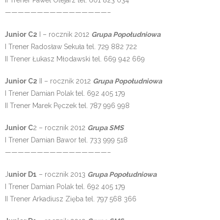
II Trener Paweł Olejarz tel. 601 823 034
————————————————–
Junior C2
I – rocznik 2012
Grupa Popołudniowa
I Trener Radosław Sekuła tel. 729 882 722
II Trener Łukasz Młodawski tel. 669 942 669
Junior C2
II – rocznik 2012
Grupa Popołudniowa
I Trener Damian Polak tel. 692 405 179
II Trener Marek Pęczek tel. 787 996 998
Junior C
2 – rocznik 2012
Grupa SMS
I Trener Damian Bawor tel. 733 999 518
————————————————–
J
unior D1
– rocznik 2013
Grupa Popołudniowa
I Trener Damian Polak tel. 692 405 179
II Trener Arkadiusz Zięba tel. 797 568 366