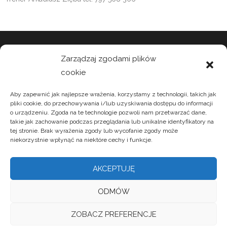
Zarządzaj zgodami plików
cookie
Aby zapewnić jak najlepsze wrażenia, korzystamy z technologii, takich jak
pliki cookie, do przechowywania i/lub uzyskiwania dostępu do informacji
o urządzeniu. Zgoda na te technologie pozwoli nam przetwarzać dane,
takie jak zachowanie podczas przeglądania lub unikalne identyfikatory na
tej stronie. Brak wyrażenia zgody lub wycofanie zgody może
niekorzystnie wpłynąć na niektóre cechy i funkcje.
AKCEPTUJĘ
ODMÓW
ZOBACZ PREFERENCJE
Developed by
Think Up Themes Ltd
. Powered by
WordPress
.