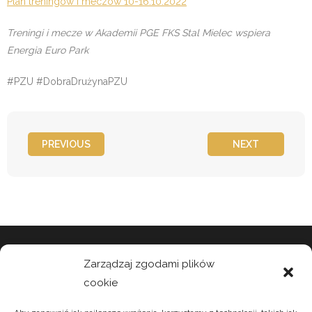
Plan treningów i meczów 10-16.10.2022
aktualizacja.
Treningi i mecze w Akademii PGE FKS Stal Mielec wspiera
Energia Euro Park
#PZU #DobraDrużynaPZU
PREVIOUS
NEXT
Zarządzaj zgodami plików
cookie