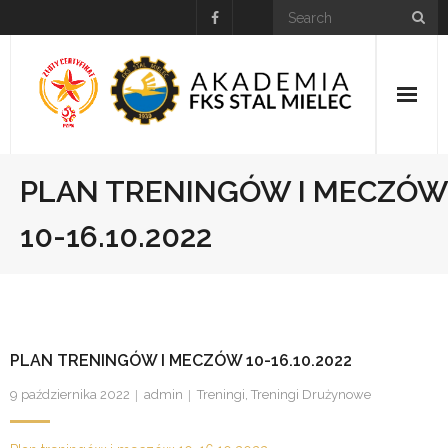
Skip
to
content
HOME
PLAN TRENINGÓW I MECZÓW
Kalendarz wydarzeń
10-16.10.2022
Drużyny/Trenerzy
NABÓR
PLAN TRENINGÓW I MECZÓW 10-16.10.2022
Do Pobrania
9 października 2022
admin
Treningi
,
Treningi Drużynowe
Kontakt