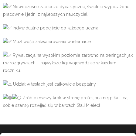
Nowoczesne zaplecze dydaktyczne, świetnie wyposażone
pracownie i jedni z najlepszych nauczycieli
Indywidualne podejście do każdego ucznia
Możliwość zakwaterowania w internacie
Rywalizacja na wysokim poziomie zarówno na treningach jak
i w rozgrywkach – najwyższe ligi wojewódzkie w każdym
roczniku.
Udział w testach jest całkowicie bezpłatny
Zrób pierwszy krok w stronę profesjonalnej piłki – daj
sobie szansę rozwijać się w barwach Stali Mielec!